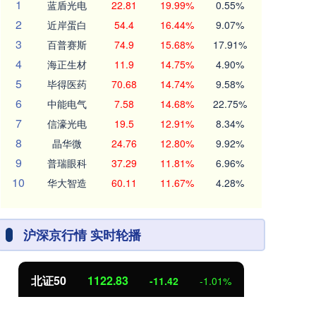
1
蓝盾光电
22.81
19.99%
0.55%
2
近岸蛋白
54.4
16.44%
9.07%
3
百普赛斯
74.9
15.68%
17.91%
4
海正生材
11.9
14.75%
4.90%
5
毕得医药
70.68
14.74%
9.58%
6
中能电气
7.58
14.68%
22.75%
7
信濠光电
19.5
12.91%
8.34%
8
晶华微
24.76
12.80%
9.92%
9
普瑞眼科
37.29
11.81%
6.96%
10
华大智造
60.11
11.67%
4.28%
沪深京行情 实时轮播
北证50
1122.86
创
-11.39
-1.00%