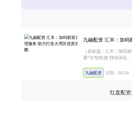
九融配资 汇丰：加码
（原标题：汇丰：加码财
通”与“软衔接”持续深
来越....
九融配资
日期：02-24
红盘配资
深证成指
14134.92
15
0.11%
-176.09
-