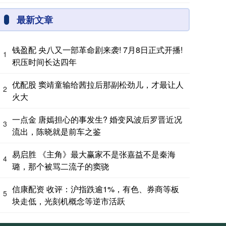
最新文章
钱盈配 央八又一部革命剧来袭! 7月8日正式开播!
1
积压时间长达四年
优配股 窦靖童输给茜拉后那副松劲儿，才最让人
2
火大
一点金 唐嫣担心的事发生? 婚变风波后罗晋近况
3
流出，陈晓就是前车之鉴
易启胜 《主角》最大赢家不是张嘉益不是秦海
4
璐，那个被骂二流子的窦骁
信康配资 收评：沪指跌逾1%，有色、券商等板
5
块走低，光刻机概念等逆市活跃