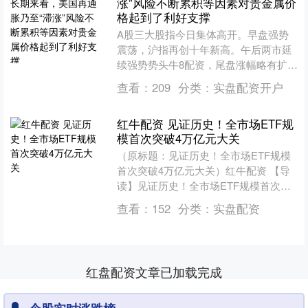
涨”风险不断累积等因素对贵金属价
格起到了利好支撑
A股三大股指今日集体高开。早盘强势
震荡，沪指再创十年新高。午后两市延
续强势势头牛8配资，尾盘涨幅略有扩
大。截止收盘，上证指数放量收涨
查看：
209
分类：
实盘配资开户
3950.31点，上涨0.7....
红牛配资 见证历史！全市场ETF规
模首次突破4万亿元大关
（原标题：见证历史！全市场ETF规模
首次突破4万亿元大关）红牛配资 【导
读】见证历史！全市场ETF规模首次突
破4万亿元大关 在“国家队”等各路增量资
查看：
152
分类：
实盘配资
金持续加仓的....
红盘配资文章已加载完成