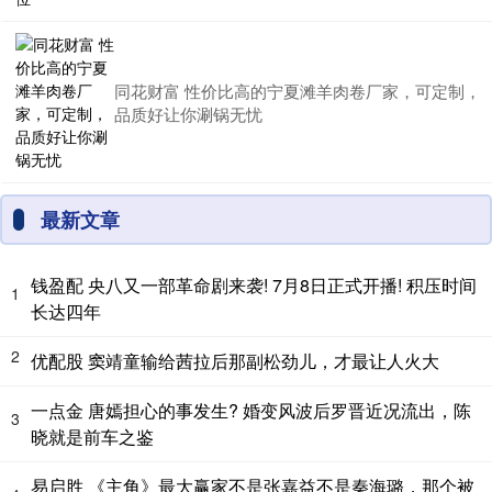
同花财富 性价比高的宁夏滩羊肉卷厂家，可定制，
品质好让你涮锅无忧
最新文章
钱盈配 央八又一部革命剧来袭! 7月8日正式开播! 积压时间
1
长达四年
2
优配股 窦靖童输给茜拉后那副松劲儿，才最让人火大
一点金 唐嫣担心的事发生? 婚变风波后罗晋近况流出，陈
3
晓就是前车之鉴
易启胜 《主角》最大赢家不是张嘉益不是秦海璐，那个被