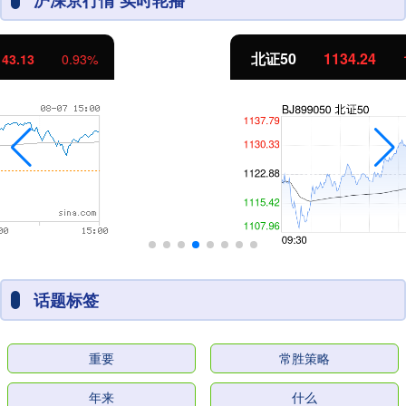
沪深京行情 实时轮播
北证50
1134.24
11.37
1.01%
话题标签
重要
常胜策略
年来
什么