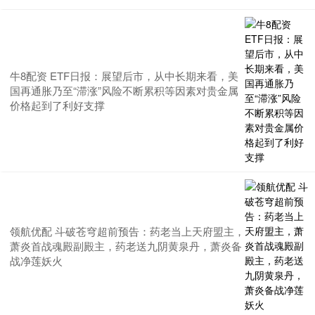
牛8配资 ETF日报：展望后市，从中长期来看，美
国再通胀乃至“滞涨”风险不断累积等因素对贵金属
价格起到了利好支撑
领航优配 斗破苍穹超前预告：药老当上天府盟主，
萧炎首战魂殿副殿主，药老送九阴黄泉丹，萧炎备
战净莲妖火