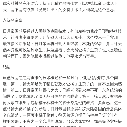
体和精神的完美结合，从而让精神的提供方可以继续以新身体活下
去，是不是有点像《灵笼》里面的换脑手术？大概就是这个意思。
永远的帝皇
日月帝国想要通过人类躯体克隆技术，外加精神力修改干预和移植技
术，让强者变得更强，让某些人可以达到永生。这个技术一旦实现，
最直接的后果是：日月帝国将出现大量强者，不死的强者！并且徐天
然本身也可以达到永生，从这里看，徐天然让橘子生孩子也只是稳住
朝堂而已，因为他根本没想过传位，他要永远当帝皇。
结语
虽然只是短短两页纸的技术概述和一些对白，但是这说明了几个问
题：第一，徐天然是为了稳住朝政才让橘子生孩子的，而不是因为感
情；第二，日月帝国的野心之大，已经考虑到永生不死，永久统治的
问题了，这也体现了徐天然可怕的政治眼光；第三：徐天然没有把任
何人放在眼里，包括橘子和橘子的孩子都是他的政治工具而已。这三
点将徐天然和橘子的矛盾，日月帝国和原属斗罗大陆各国的矛盾集体
交代清楚，与原著中橘子偷种，徐天然逼迫橘子借种生子等设计有一
样的效果，不失为一个合理的改编。那么大家觉得，如果极昼实验提