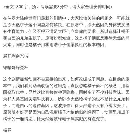
<全文1300字，预计阅读需要3分钟，请大家合理安排时间>
在斗罗大陆绝世唐门最新的剧情中，大家比较关注的问题之一可能就
是徐天然求子这个问题如何解决。在原著中，徐天然因为身体残疾没
有生育能力，但又不得不满足大臣们立皇储的要求，所以选择让橘子
和自己的兄弟生孩子。原著粉都知道，这是橘子彻底反叛徐天然的导
火索，同时也是橘子用霍雨浩种子偷梁换柱的根本诱因。
展开剩余79%
绿帽哥好冤枉
这个剧情显然动画不会直接拍出来，如何改编成了问题。在目前的版
本中，我们看到动画改编的逻辑是，直接忽略橘子偷种的概念，用基
因窃取代替，显然这比直接偷种更隐晦，同时多了不少科技意味。因
为和人类基因尖端科技有关，所以徐天然给橘子的也不是什么兄弟种
子，而是自己的遗传基因，这波操作让徐天然这个人有点冤大头了。
原著版本好歹是因为自己混蛋橘子才给他戴的绿帽子，动画里却成了
橘子的一厢情愿，徐天然这波绿帽子属实戴的有点冤了。
极昼