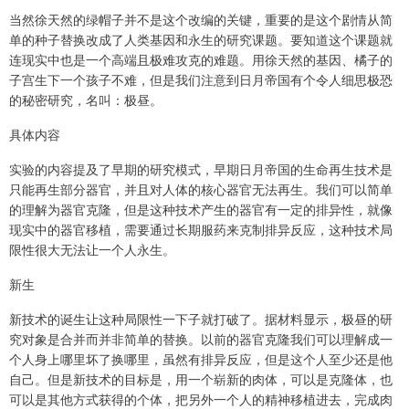
当然徐天然的绿帽子并不是这个改编的关键，重要的是这个剧情从简
单的种子替换改成了人类基因和永生的研究课题。要知道这个课题就
连现实中也是一个高端且极难攻克的难题。用徐天然的基因、橘子的
子宫生下一个孩子不难，但是我们注意到日月帝国有个令人细思极恐
的秘密研究，名叫：极昼。
具体内容
实验的内容提及了早期的研究模式，早期日月帝国的生命再生技术是
只能再生部分器官，并且对人体的核心器官无法再生。我们可以简单
的理解为器官克隆，但是这种技术产生的器官有一定的排异性，就像
现实中的器官移植，需要通过长期服药来克制排异反应，这种技术局
限性很大无法让一个人永生。
新生
新技术的诞生让这种局限性一下子就打破了。据材料显示，极昼的研
究对象是合并而并非简单的替换。以前的器官克隆我们可以理解成一
个人身上哪里坏了换哪里，虽然有排异反应，但是这个人至少还是他
自己。但是新技术的目标是，用一个崭新的肉体，可以是克隆体，也
可以是其他方式获得的个体，把另外一个人的精神移植进去，完成肉