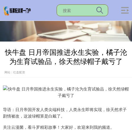
快牛盘 日月帝国推进永生实验，橘子沦
为生育试验品，徐天然绿帽子戴亏了
网站：红盘配资
导语：日月帝国开发人类尖端科技，人类永生即将实现，徐天然求子
剧情被改，这波绿帽算是白戴了。
关注云漫菌，看斗罗精彩故事！大家好，欢迎来到我的频道。