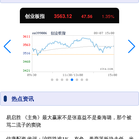
创业板指
3563.12
47.56
1.35%
热点资讯
易启胜 《主角》最大赢家不是张嘉益不是秦海璐，那个被
骂二流子的窦骁
信康配资 收评：沪指跌逾1%，有色、券商等板块走低，光